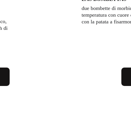
due bombette di morbid
temperatura con cuore d
co, 
con la patata a fisarmo
h di 