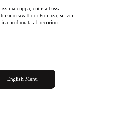
issima coppa, cotte a bassa 
i caciocavallo di Forenza; servite 
nica profumata al pecorino 
English Menu