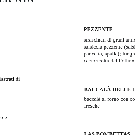
PEZZENTE 
strascinati di grani ant
salsiccia pezzente (sals
pancetta, spalla); fungh
cacioricotta del Pollino
astrati di 
BACCALÀ DELLE 
baccalà al forno con c
fresche
no e 
LAS BOMBETTAS