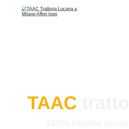
TAAC
tratto
100% cucina lucan