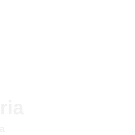
Menu
La nostra cantina solo lucana
Manifesto Lucano
ria
a